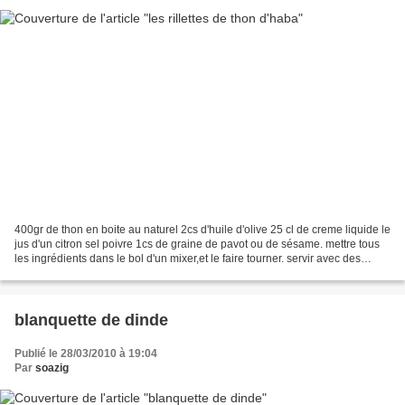
400gr de thon en boite au naturel 2cs d'huile d'olive 25 cl de creme liquide le
jus d'un citron sel poivre 1cs de graine de pavot ou de sésame. mettre tous
les ingrédients dans le bol d'un mixer,et le faire tourner. servir avec des
toasts ou des blinis...
blanquette de dinde
Publié le 28/03/2010 à 19:04
Par
soazig