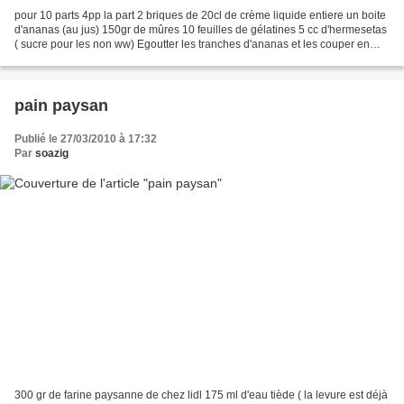
pour 10 parts 4pp la part 2 briques de 20cl de crème liquide entiere un boite
d'ananas (au jus) 150gr de mûres 10 feuilles de gélatines 5 cc d'hermesetas
( sucre pour les non ww) Egoutter les tranches d'ananas et les couper en
morceaux pour les passer...
pain paysan
Publié le 27/03/2010 à 17:32
Par
soazig
300 gr de farine paysanne de chez lidl 175 ml d'eau tiède ( la levure est déjà