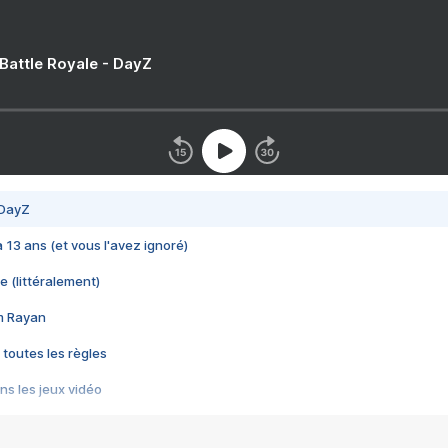
 Battle Royale - DayZ
 DayZ
 a 13 ans (et vous l'avez ignoré)
e (littéralement)
im Rayan
 toutes les règles
s les jeux vidéo
us choquant de Rockstar ? - Le scandale BULLY