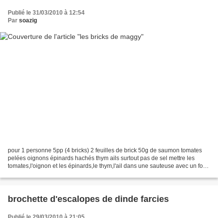
Publié le 31/03/2010 à 12:54
Par
soazig
pour 1 personne 5pp (4 bricks) 2 feuilles de brick 50g de saumon tomates
pelées oignons épinards hachés thym ails surtout pas de sel mettre les
tomates,l'oignon et les épinards,le thym,l'ail dans une sauteuse avec un fond
d'eau et faire cuire. ajouter...
brochette d'escalopes de dinde farcies
Publié le 29/03/2010 à 21:05