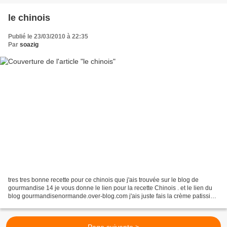
le chinois
Publié le 23/03/2010 à 22:35
Par
soazig
tres tres bonne recette pour ce chinois que j'ais trouvée sur le blog de
gourmandise 14 je vous donne le lien pour la recette Chinois . et le lien du
blog gourmandisenormande.over-blog.com j'ais juste fais la crème patissier
sans sachet de flan impérial...