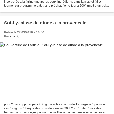
incorporée a la farine) mettre les deux ingrédients dans la map et faire
tourner sur programme pate. faire préchauffer le four a 200° (mettre un bol
d'eau au fond du four)...
Sot-l'y-laisse de dinde a la provencale
Publié le 27/03/2010 à 16:54
Par
soazig
pour 2 pers 5pp par pers 200 gr de soliles de dinde 1 courgette 1 poivron
vert 1 oignon 1 brique de coulis de tomates 20cl 2cc d'huile d'olive des
herbes de provence,sel,poivre. mettre l'huile d'olive dans une sauteuse et