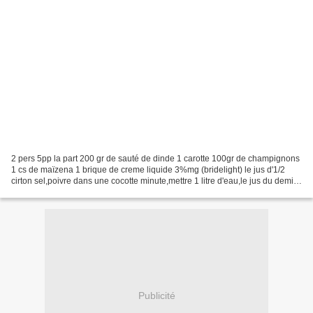
2 pers 5pp la part 200 gr de sauté de dinde 1 carotte 100gr de champignons
1 cs de maïzena 1 brique de creme liquide 3%mg (bridelight) le jus d'1/2
cirton sel,poivre dans une cocotte minute,mettre 1 litre d'eau,le jus du demi
citron,et la viande de dinde....
Publicité