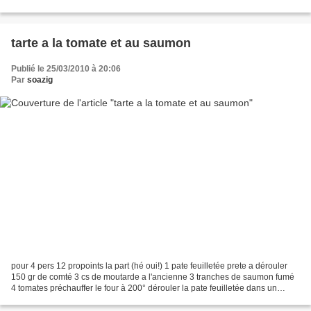
faire chauffer. faire revenir,et...
tarte a la tomate et au saumon
Publié le 25/03/2010 à 20:06
Par
soazig
pour 4 pers 12 propoints la part (hé oui!) 1 pate feuilletée prete a dérouler
150 gr de comté 3 cs de moutarde a l'ancienne 3 tranches de saumon fumé
4 tomates préchauffer le four à 200° dérouler la pate feuilletée dans un
moule a tarte, laisser la feuille...