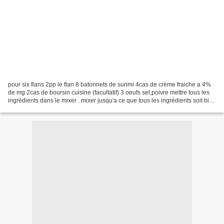
pour six flans 2pp le flan 8 batonnets de surimi 4cas de crème fraiche a 4%
de mg 2cas de boursin cuisine (facultatif) 3 oeufs sel,poivre mettre tous les
ingrédients dans le mixer . mixer jusqu'a ce que tous les ingrédients soit bien
mélangés. verser...