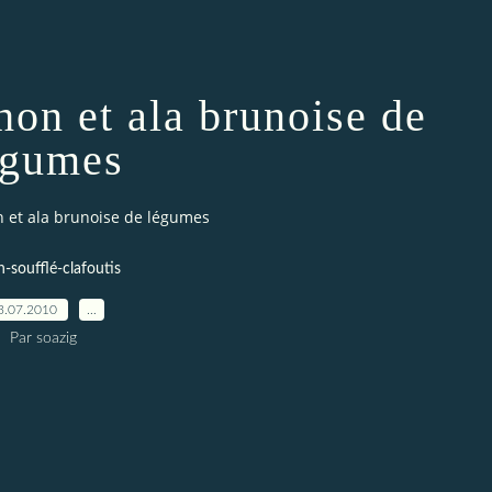
hon et ala brunoise de
égumes
n et ala brunoise de légumes
n-soufflé-clafoutis
3.07.2010
…
Par soazig