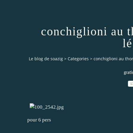
conchiglioni au t
l
Le blog de soazig
>
Categories
>
conchiglioni au tho
grati
1
pour 6 pers