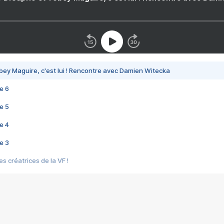
bey Maguire, c'est lui ! Rencontre avec Damien Witecka
e 6
e 5
e 4
e 3
s créatrices de la VF !
e 2
e 1
e Mektoub My Love arrive enfin ! Rencontre avec Shaïn Boumedine et Sal