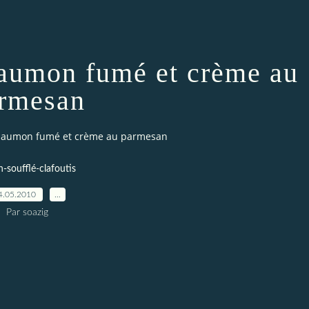
 saumon fumé et crème au
rmesan
 saumon fumé et crème au parmesan
n-soufflé-clafoutis
4.05.2010
…
Par soazig