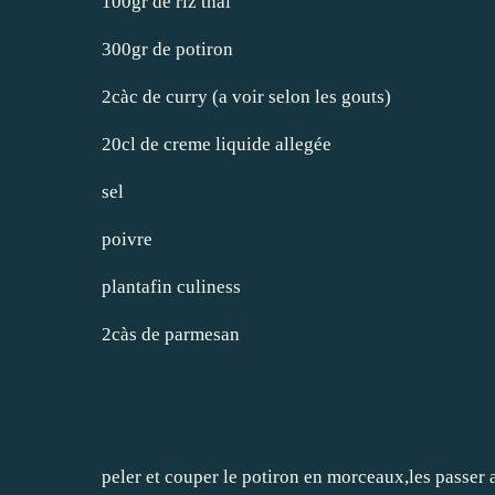
100gr de riz thai
300gr de potiron
2càc de curry (a voir selon les gouts)
20cl de creme liquide allegée
sel
poivre
plantafin culiness
2càs de parmesan
peler et couper le potiron en morceaux,les passer a