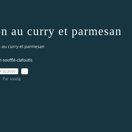
ron au curry et parmesan
on au curry et parmesan
n-soufflé-clafoutis
9.10.2010
…
Par soazig