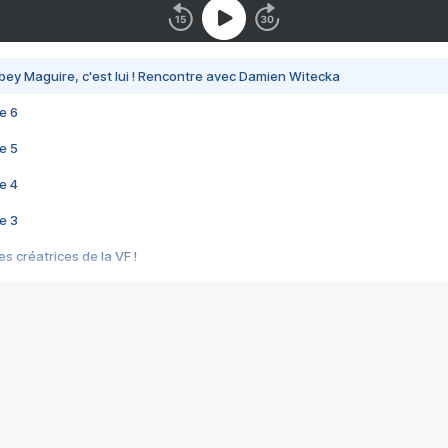
bey Maguire, c'est lui ! Rencontre avec Damien Witecka
e 6
e 5
e 4
e 3
s créatrices de la VF !
e 2
e 1
e Mektoub My Love arrive enfin ! Rencontre avec Shaïn Boumedine et Sal
i : après Toni en famille
elle réalise le bouleversant Dites lui que je l'aime