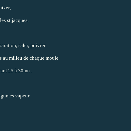
mixer,
 les st jacques.
aration, saler, poivrer.
ues au milieu de chaque moule
dant 25 à 30mn .
légumes vapeur