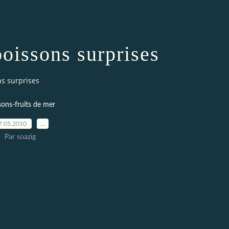
oissons surprises
s surprises
sons-fruits de mer
7.05.2010
…
Par soazig