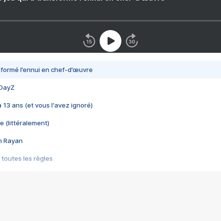
nsformé l’ennui en chef-d’œuvre
 DayZ
 a 13 ans (et vous l'avez ignoré)
e (littéralement)
im Rayan
 toutes les règles
s les jeux vidéo
us choquant de Rockstar ? - Le scandale BULLY
e plus moche de Steam