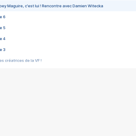
bey Maguire, c'est lui ! Rencontre avec Damien Witecka
e 6
e 5
e 4
e 3
s créatrices de la VF !
e 2
e 1
e Mektoub My Love arrive enfin ! Rencontre avec Shaïn Boumedine et Sal
i : après Toni en famille
elle réalise le bouleversant Dites lui que je l'aime
ais ! Rencontre autour de Vie privée de Rebecca Zlotowski