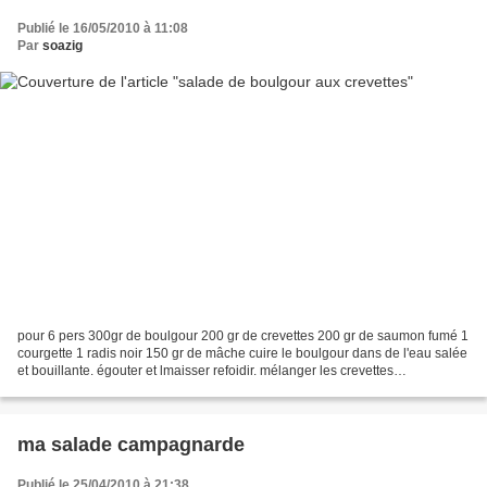
Publié le 16/05/2010 à 11:08
Par
soazig
pour 6 pers 300gr de boulgour 200 gr de crevettes 200 gr de saumon fumé 1
courgette 1 radis noir 150 gr de mâche cuire le boulgour dans de l'eau salée
et bouillante. égouter et lmaisser refoidir. mélanger les crevettes
décortiquées, le saumon en petits...
ma salade campagnarde
Publié le 25/04/2010 à 21:38