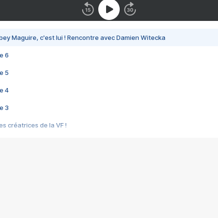
bey Maguire, c'est lui ! Rencontre avec Damien Witecka
e 6
e 5
e 4
e 3
s créatrices de la VF !
e 2
e 1
e Mektoub My Love arrive enfin ! Rencontre avec Shaïn Boumedine et Sal
i : après Toni en famille
elle réalise le bouleversant Dites lui que je l'aime