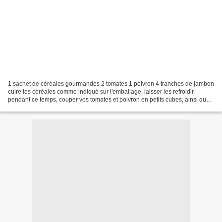
1 sachet de céréales gourmandes 2 tomates 1 poivron 4 tranches de jambon
cuire les céréales comme indiqué sur l'emballage. laisser les refroidir.
pendant ce temps, couper vos tomates et poivron en petits cubes, ainsi que
le jambon. mélanger avec les céréales,...