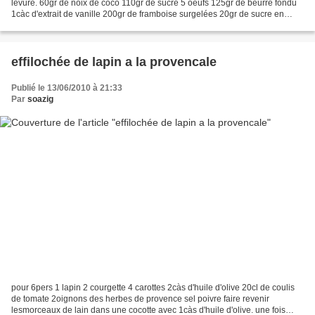
levure. 60gr de noix de coco 110gr de sucre 5 oeufs 125gr de beurre fondu
1càc d'extrait de vanille 200gr de framboise surgelées 20gr de sucre en
poudre préchauffer le four a 200°...
effilochée de lapin a la provencale
Publié le 13/06/2010 à 21:33
Par
soazig
pour 6pers 1 lapin 2 courgette 4 carottes 2càs d'huile d'olive 20cl de coulis
de tomate 2oignons des herbes de provence sel poivre faire revenir
lesmorceaux de lain dans une cocotte avec 1càs d'huile d'olive. une fois