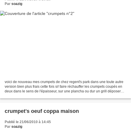
Par
soazig
voici de nouveau mes crumpets de chez regent's park dans une toute autre
version bien plus frais cette fois si! faire réchauffer les crumpets coupés en
deux dans le sens de l'épaisseur, sur une plancha ou dur un grill déposer
sur une moitié du jambon...
crumpet's oeuf coppa maison
Publié le 21/06/2010 à 14:45
Par
soazig