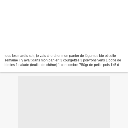
tous les mardis soir, je vais chercher mon panier de légumes bio et cette
semaine il y avait dans mon panier: 3 courgettes 3 poivrons verts 1 botte de
blettes 1 salade (feuille de chêne) 1 concombre 750gr de petits pois 1k5 de
pomme de terre nouvelles...