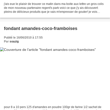
j'ais eue le plaisir de trouver ce matin dans ma boite aux lettre un gros colis
de mon nouveau partenaire regent's park voici ce que j'y ais découvert:
pleins de délicieux produits que je vais m'empresser de gouter! je vois
conseil d'aller faire un tout...
fondant amandes-coco-framboises
Publié le 16/06/2010 à 17:55
Par
soazig
pour 8 a 10 pers 125 d'amandes en poudre 100gr de farine 1/2 sachet de