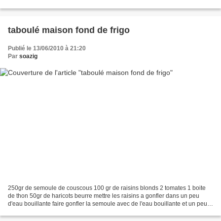
doré couvrir avec de l'eau, et faire...
taboulé maison fond de frigo
Publié le 13/06/2010 à 21:20
Par
soazig
250gr de semoule de couscous 100 gr de raisins blonds 2 tomates 1 boite
de thon 50gr de haricots beurre mettre les raisins a gonfler dans un peu
d'eau bouillante faire gonfler la semoule avec de l'eau bouillante et un peu
de sel fin. pendant ce temps...