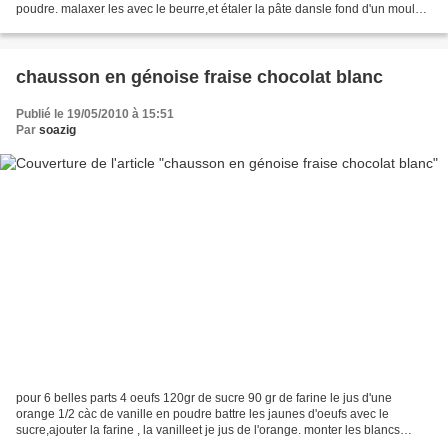
poudre. malaxer les avec le beurre,et étaler la pâte dansle fond d'un moule.
déposer sur le dessus 50gr...
chausson en génoise fraise chocolat blanc
Publié le 19/05/2010 à 15:51
Par
soazig
pour 6 belles parts 4 oeufs 120gr de sucre 90 gr de farine le jus d'une
orange 1/2 càc de vanille en poudre battre les jaunes d'oeufs avec le
sucre,ajouter la farine , la vanilleet je jus de l'orange. monter les blancs
d'oeufs en neige et incorporrer...