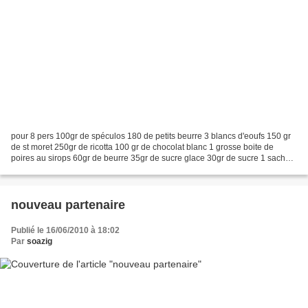
pour 8 pers 100gr de spéculos 180 de petits beurre 3 blancs d'eoufs 150 gr
de st moret 250gr de ricotta 100 gr de chocolat blanc 1 grosse boite de
poires au sirops 60gr de beurre 35gr de sucre glace 30gr de sucre 1 sachet
de sucre vanillé préchauffer...
nouveau partenaire
Publié le 16/06/2010 à 18:02
Par
soazig