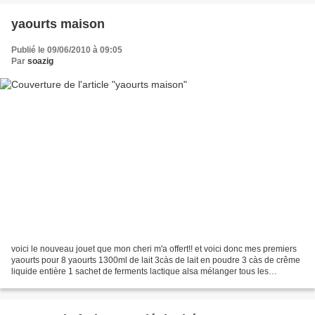
yaourts maison
Publié le 09/06/2010 à 09:05
Par
soazig
voici le nouveau jouet que mon cheri m'a offert!! et voici donc mes premiers
yaourts pour 8 yaourts 1300ml de lait 3càs de lait en poudre 3 càs de crême
liquide entière 1 sachet de ferments lactique alsa mélanger tous les
ingrédients dans un pichet bien...