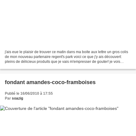
j'ais eue le plaisir de trouver ce matin dans ma boite aux lettre un gros colis
de mon nouveau partenaire regent's park voici ce que j'y ais découvert:
pleins de délicieux produits que je vais m'empresser de gouter! je vois
conseil d'aller faire un tout...
fondant amandes-coco-framboises
Publié le 16/06/2010 à 17:55
Par
soazig