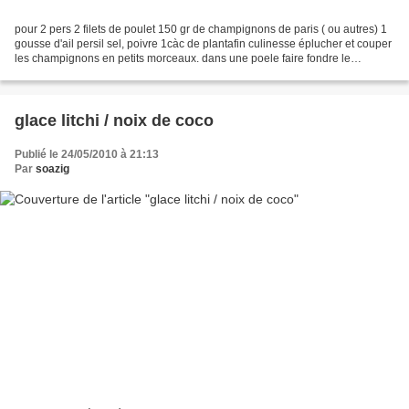
pour 2 pers 2 filets de poulet 150 gr de champignons de paris ( ou autres) 1
gousse d'ail persil sel, poivre 1càc de plantafin culinesse éplucher et couper
les champignons en petits morceaux. dans une poele faire fondre le
plantafin,ajouter l'ail et le...
glace litchi / noix de coco
Publié le 24/05/2010 à 21:13
Par
soazig