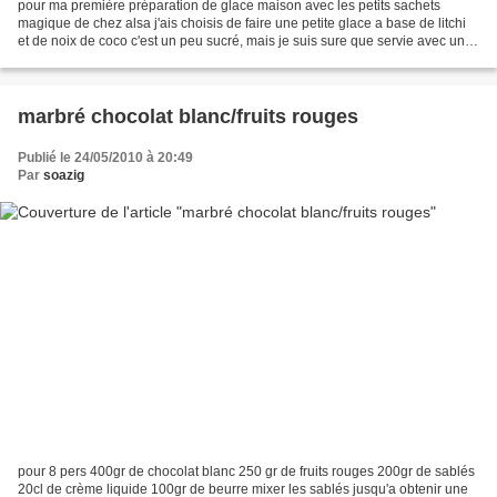
pour ma première préparation de glace maison avec les petits sachets
magique de chez alsa j'ais choisis de faire une petite glace a base de litchi
et de noix de coco c'est un peu sucré, mais je suis sure que servie avec un
petit gateau ca sera excélent!...
marbré chocolat blanc/fruits rouges
Publié le 24/05/2010 à 20:49
Par
soazig
pour 8 pers 400gr de chocolat blanc 250 gr de fruits rouges 200gr de sablés
20cl de crème liquide 100gr de beurre mixer les sablés jusqu'a obtenir une