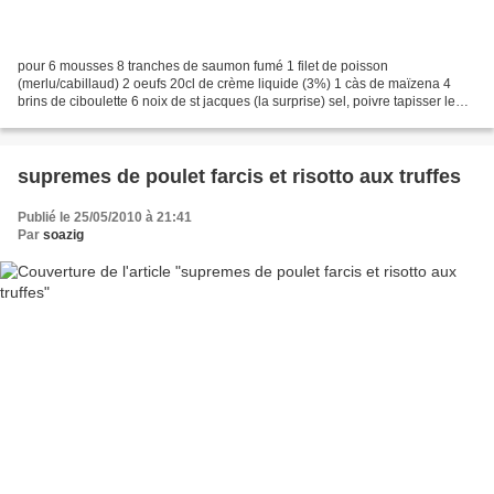
pour 6 mousses 8 tranches de saumon fumé 1 filet de poisson
(merlu/cabillaud) 2 oeufs 20cl de crème liquide (3%) 1 càs de maïzena 4
brins de ciboulette 6 noix de st jacques (la surprise) sel, poivre tapisser le
fond de 6 petit moule avec du saumon fumé....
supremes de poulet farcis et risotto aux truffes
Publié le 25/05/2010 à 21:41
Par
soazig