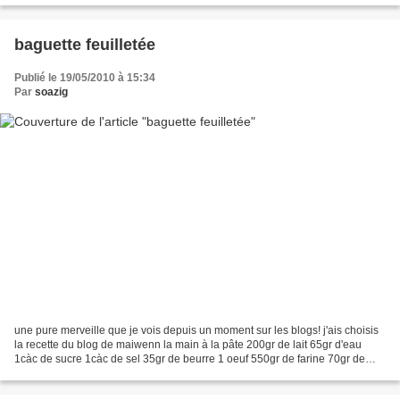
baguette feuilletée
Publié le 19/05/2010 à 15:34
Par
soazig
une pure merveille que je vois depuis un moment sur les blogs! j'ais choisis
la recette du blog de maiwenn la main à la pâte 200gr de lait 65gr d'eau
1càc de sucre 1càc de sel 35gr de beurre 1 oeuf 550gr de farine 70gr de
beurre fondu pour le feuilletage...