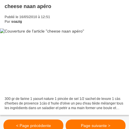
cheese naan apéro
Publié le 16/05/2010 à 12:51
Par
soazig
300 gr de farine 1 yaourt nature 1 pincée de sel 1/2 sachet de levure 1 càs
d'herbes de provence 1càs d 'huile d'olive un peu d'eau tiède mélanger tous
les ingrédients dans un saladier et petrir a ma main former une boule et
laisser reposer 15 mn couper...
< Page précédente
Page suivante >