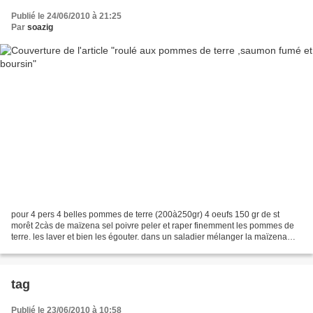
Publié le 24/06/2010 à 21:25
Par
soazig
pour 4 pers 4 belles pommes de terre (200à250gr) 4 oeufs 150 gr de st
morêt 2càs de maïzena sel poivre peler et raper finemment les pommes de
terre. les laver et bien les égouter. dans un saladier mélanger la maïzena
avec les oeufs et le st morêt. ajouter...
tag
Publié le 23/06/2010 à 10:58