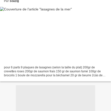
Par
soazig
pour 6 parts 9 plaques de lasagnes (selon la taille du plat) 200gr de
crevettes roses 200gr de saumon frais 150 gr de saumon fumé 100gr de
brocolis 1 boule de mozzarella pour la béchamel 20 gr de beurre 2càs de
farine 1l de lait 2càc de fond de poisson...