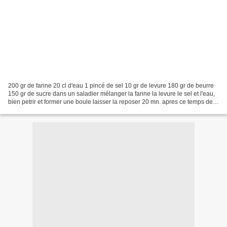
200 gr de farine 20 cl d'eau 1 pincé de sel 10 gr de levure 180 gr de beurre
150 gr de sucre dans un saladier mélanger la farine la levure le sel et l'eau,
bien petrir et former une boule laisser la reposer 20 mn. apres ce temps de
pose étaler la pate...