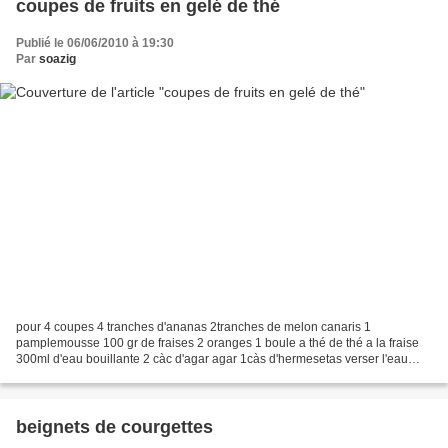
coupes de fruits en gelé de thé
Publié le 06/06/2010 à 19:30
Par
soazig
pour 4 coupes 4 tranches d'ananas 2tranches de melon canaris 1
pamplemousse 100 gr de fraises 2 oranges 1 boule a thé de thé a la fraise
300ml d'eau bouillante 2 càc d'agar agar 1càs d'hermesetas verser l'eau
bouillante sur la boule a thé et laisser ibnfuser...
beignets de courgettes