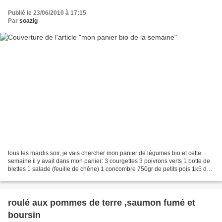
Publié le 23/06/2010 à 17:15
Par
soazig
tous les mardis soir, je vais chercher mon panier de légumes bio et cette
semaine il y avait dans mon panier: 3 courgettes 3 poivrons verts 1 botte de
blettes 1 salade (feuille de chêne) 1 concombre 750gr de petits pois 1k5 de
pomme de terre nouvelles...
roulé aux pommes de terre ,saumon fumé et
boursin