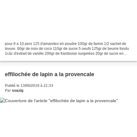
pour 8 a 10 pers 125 d'amandes en poudre 100gr de farine 1/2 sachet de
levure. 60gr de noix de coco 110gr de sucre 5 oeufs 125gr de beurre fondu
1càc d'extrait de vanille 200gr de framboise surgelées 20gr de sucre en
poudre préchauffer le four a 200°...
effilochée de lapin a la provencale
Publié le 13/06/2010 à 21:33
Par
soazig