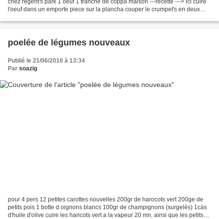
chez regent's park 1 oeuf 1 tranche de coppa maison ---recette ---> ici cuire
l'oeuf dans un emporte piece sur la plancha couper le crumpet's en deux
dans le sens de l'épaisseur...
poelée de légumes nouveaux
Publié le 21/06/2010 à 13:34
Par
soazig
pour 4 pers 12 petites carottes nouvelles 200gr de harocots vert 200ge de
petits pois 1 botte d oignons blancs 100gr de champignons (surgelés) 1càs
d'huile d'olive cuire les haricots vert a la vapeur 20 mn, ainsi que les petits